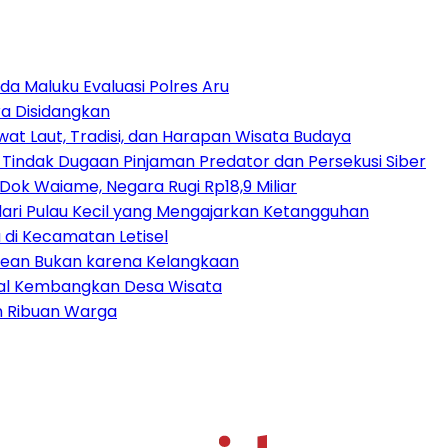
da Maluku Evaluasi Polres Aru
a Disidangkan
at Laut, Tradisi, dan Harapan Wisata Budaya
 Tindak Dugaan Pinjaman Predator dan Persekusi Siber
ok Waiame, Negara Rugi Rp18,9 Miliar
dari Pulau Kecil yang Mengajarkan Ketangguhan
di Kecamatan Letisel
trean Bukan karena Kelangkaan
ital Kembangkan Desa Wisata
an Ribuan Warga