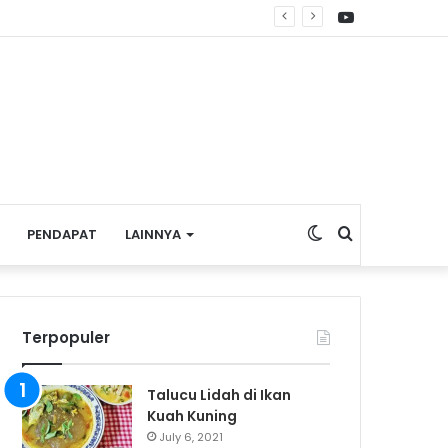
YouTube
Switch
Search
PENDAPAT
LAINNYA
skin
for
Terpopuler
Talucu Lidah di Ikan
Kuah Kuning
July 6, 2021