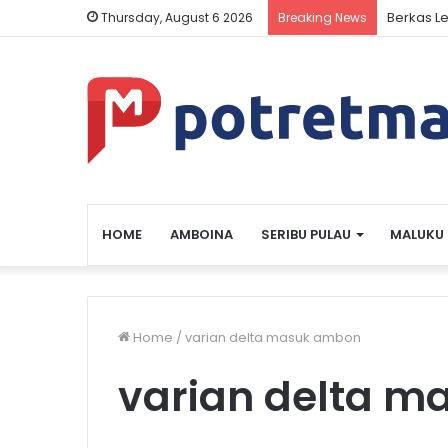
Berkas L
Thursday, August 6 2026
Breaking News
HOME
AMBOINA
SERIBU PULAU
MALUKU
Home
/
varian delta masuk ambon
varian delta 