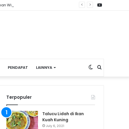
YouTube
apan Wisata Budaya
Switch
Search
PENDAPAT
LAINNYA
skin
for
Terpopuler
Talucu Lidah di Ikan
Kuah Kuning
July 6, 2021