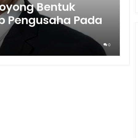
Royong Bentuk
b Pengusaha Pada
0