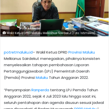
Wakil Ketua DPRD Maluku Melkianus Sairdekut.(Foto: Istimewa)
potretmaluku.id
– Wakil Ketua DPRD
Provinsi Maluku
Melkianus Sairdekut menegaskan, pihaknya konsisten
menyelesaikan tahapan pembahasan Laporan
Pertanggungjawaban (LPJ) Pemerintah Daerah
(Pemda) Provinsi
Maluku
Tahun Anggaran 2022.
“Penyampaian
Ranperda
tentang LPJ Pemda Tahun
Anggaran 2022, sejak 4 Juli 2023 lalu hingga saat ini,
seluruh pentahapan dan agenda disusun sesuai jadwal
yang disepakati di Badan Musyawarah
DPRD Maluku
,”