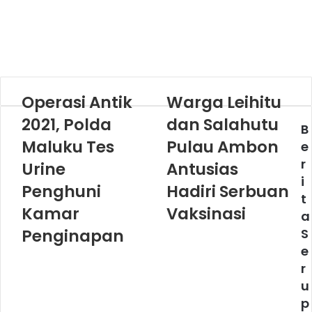
Operasi Antik
Warga Leihitu
2021, Polda
dan Salahutu
B
Maluku Tes
Pulau Ambon
e
r
Urine
Antusias
i
Penghuni
Hadiri Serbuan
t
Kamar
Vaksinasi
a
Penginapan
S
e
r
u
p