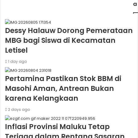
a
Dessy Halauw Dorong Pemerataan
MBG bagi Siswa di Kecamatan
Letisel
1 day ago
Pertamina Pastikan Stok BBM di
Masohi Aman, Antrean Bukan
karena Kelangkaan
2 days ago
Inflasi Provinsi Maluku Tetap
Terjaga dalam Rentang Sasaran