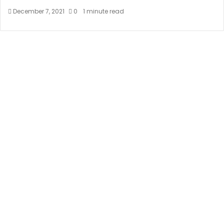
December 7, 2021
0
1 minute read