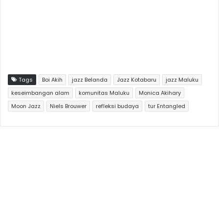
Tags
Boi Akih
jazz Belanda
Jazz Kotabaru
jazz Maluku
keseimbangan alam
komunitas Maluku
Monica Akihary
Moon Jazz
Niels Brouwer
refleksi budaya
tur Entangled