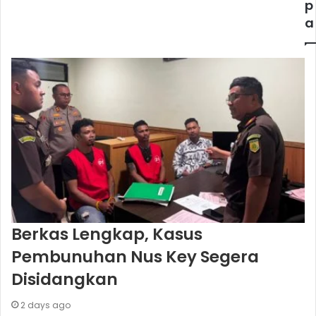
p
a
Berkas Lengkap, Kasus
Pembunuhan Nus Key Segera
Disidangkan
2 days ago