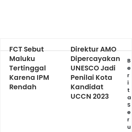
FCT Sebut
Direktur AMO
Maluku
Dipercayakan
B
Tertinggal
UNESCO Jadi
e
r
Karena IPM
Penilai Kota
i
Rendah
Kandidat
t
UCCN 2023
a
S
e
r
u