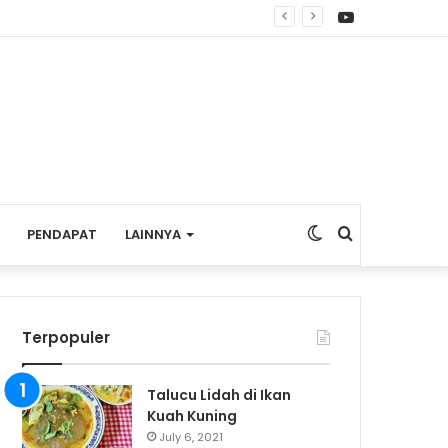
YouTube
ta Enam Dusun Tanjung Sial
Switch
Search
PENDAPAT
LAINNYA
skin
for
Terpopuler
Talucu Lidah di Ikan
Kuah Kuning
July 6, 2021