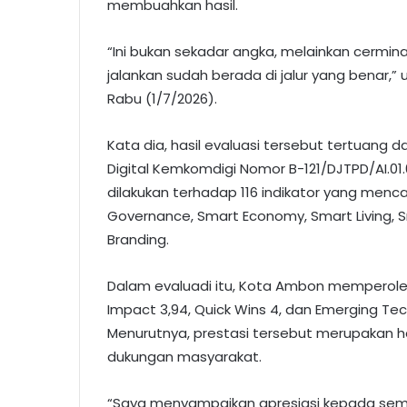
membuahkan hasil.
“Ini bukan sekadar angka, melainkan cermi
jalankan sudah berada di jalur yang benar,” u
Rabu (1/7/2026).
Kata dia, hasil evaluasi tersebut tertuang 
Digital Kemkomdigi Nomor B-121/DJTPD/AI.01.
dilakukan terhadap 116 indikator yang men
Governance, Smart Economy, Smart Living, 
Branding.
Dalam evaluadi itu, Kota Ambon memperoleh n
Impact 3,94, Quick Wins 4, dan Emerging Tech
Menurutnya, prestasi tersebut merupakan ha
dukungan masyarakat.
“Saya menyampaikan apresiasi kepada sem