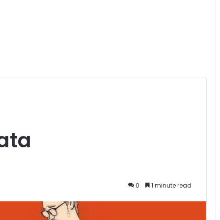
ata
0
1 minute read