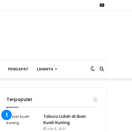
YouTube
Switch
Search
PENDAPAT
LAINNYA
skin
for
Terpopuler
Talucu Lidah di Ikan
Kuah Kuning
July 6, 2021