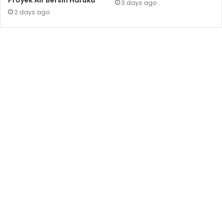
Proyek Air Bersih Haruku
3 days ago
2 days ago