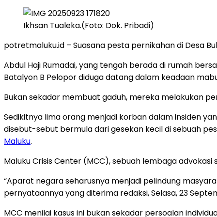
Ikhsan Tualeka.(Foto: Dok. Pribadi)
potretmaluku.id – Suasana pesta pernikahan di Desa B
Abdul Haji Rumadai, yang tengah berada di rumah ber
Batalyon B Pelopor diduga datang dalam keadaan mabu
Bukan sekadar membuat gaduh, mereka melakukan pem
Sedikitnya lima orang menjadi korban dalam insiden y
disebut-sebut bermula dari gesekan kecil di sebuah pe
Maluku
.
Maluku Crisis Center (MCC), sebuah lembaga advokasi s
“Aparat negara seharusnya menjadi pelindung masyara
pernyataannya yang diterima redaksi, Selasa, 23 Septe
MCC menilai kasus ini bukan sekadar persoalan individu