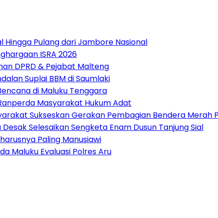
 Hingga Pulang dari Jambore Nasional
nghargaan ISRA 2026
pinan DPRD & Pejabat Malteng
alan Suplai BBM di Saumlaki
 Bencana di Maluku Tenggara
t Ranperda Masyarakat Hukum Adat
arakat Sukseskan Gerakan Pembagian Bendera Merah P
tu Desak Selesaikan Sengketa Enam Dusun Tanjung Sial
harusnya Paling Manusiawi
da Maluku Evaluasi Polres Aru