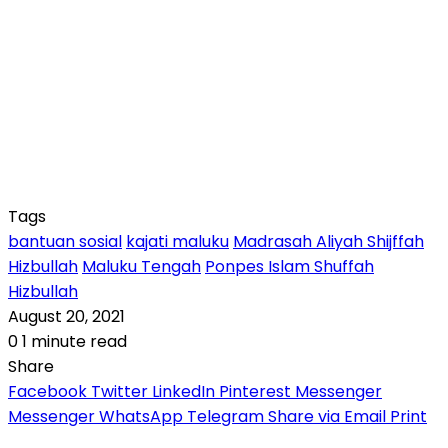
Tags
bantuan sosial
kajati maluku
Madrasah Aliyah Shijffah
Hizbullah
Maluku Tengah
Ponpes Islam Shuffah
Hizbullah
August 20, 2021
0
1 minute read
Share
Facebook
Twitter
LinkedIn
Pinterest
Messenger
Messenger
WhatsApp
Telegram
Share via Email
Print