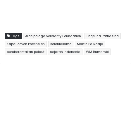
Tags
Archipelago Solidarity Foundation
Engelina Pattiasina
Kapal Zeven Provincien
kolonialisme
Martin Pa Radja
pemberontakan pelaut
sejarah Indonesia
WM Rumambi