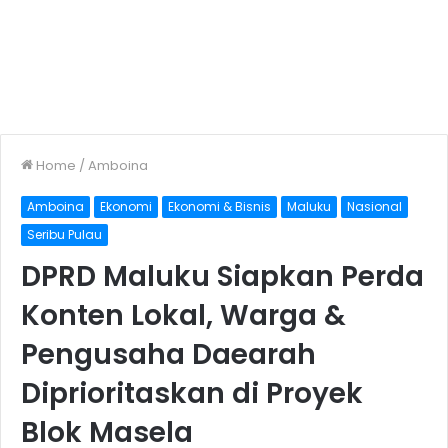
Home
/
Amboina
Amboina
Ekonomi
Ekonomi & Bisnis
Maluku
Nasional
Seribu Pulau
DPRD Maluku Siapkan Perda
Konten Lokal, Warga &
Pengusaha Daearah
Diprioritaskan di Proyek
Blok Masela