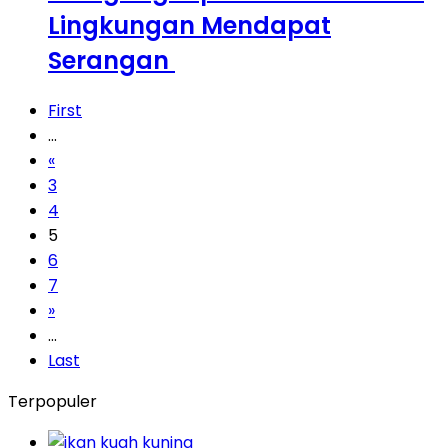
Lingkungan Mendapat
Serangan
First
...
«
3
4
5
6
7
»
...
Last
Terpopuler