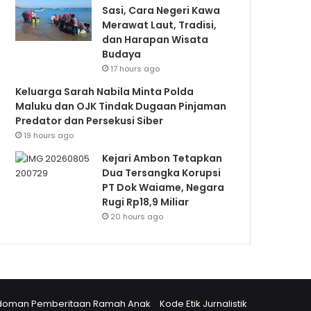
Sasi, Cara Negeri Kawa
Merawat Laut, Tradisi,
dan Harapan Wisata
Budaya
17 hours ago
Keluarga Sarah Nabila Minta Polda
Maluku dan OJK Tindak Dugaan Pinjaman
Predator dan Persekusi Siber
19 hours ago
Kejari Ambon Tetapkan
Dua Tersangka Korupsi
PT Dok Waiame, Negara
Rugi Rp18,9 Miliar
20 hours ago
doman Pemberitaan Ramah Anak
Kode Etik Jurnalistik