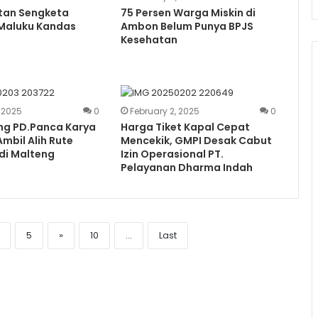
tan Sengketa
75 Persen Warga Miskin di
 Maluku Kandas
Ambon Belum Punya BPJS
Kesehatan
, 2025
0
February 2, 2025
0
ng PD.Panca Karya
Harga Tiket Kapal Cepat
mbil Alih Rute
Mencekik, GMPI Desak Cabut
di Malteng
Izin Operasional PT.
Pelayanan Dharma Indah
5
»
10
...
Last