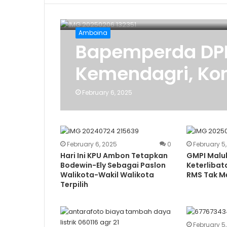
Amboina
Bapemperda DP
Kemendagri, Kon
February 6, 2025
February 6, 2025
0
February 5
Hari Ini KPU Ambon Tetapkan
GMPI Malu
Bodewin-Ely Sebagai Paslon
Keterlibat
Walikota-Wakil Walikota
RMS Tak M
Terpilih
February 5