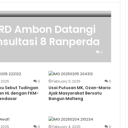
RD Ambon Datangi
sultasi 8 Ranperda
0
, 2025
0
February 5, 2025
0
ku Sebut Tudingan
Usai Putusan MK, Ozan-Mario
an HL dengan FKM-
Ajak Masyarakat Bersatu
endasar
Bangun Malteng
, 2025
0
February 4, 2025
0