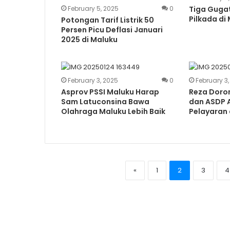
February 5, 2025
0
Tiga Guga
Pilkada di
Potongan Tarif Listrik 50
Persen Picu Deflasi Januari
2025 di Maluku
February 3, 2025
0
February 3
Asprov PSSI Maluku Harap
Reza Doro
Sam Latuconsina Bawa
dan ASDP A
Olahraga Maluku Lebih Baik
Pelayaran 
«
1
2
3
4