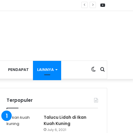
YouTube
Switch
Search
PENDAPAT
LAINNYA
skin
for
Terpopuler
Talucu Lidah di Ikan
Kuah Kuning
July 6, 2021