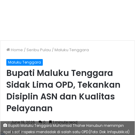
Home
/
Seribu Pulau
/
Maluku Tenggara
Maluku Tenggara
Bupati Maluku Tenggara
Sidak Lima OPD, Tekankan
Disiplin ASN dan Kualitas
Pelayanan
June 19, 2026
0
1 minute read
Bupati Maluku Tenggara Muhamad Thaher Hanubun memimpin
apel saat inspeksi mendadak di salah satu OPD.(Foto: Dok. Infopublik.id)