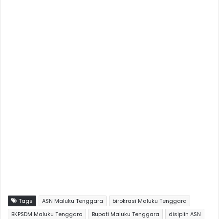
Tags
ASN Maluku Tenggara
birokrasi Maluku Tenggara
BKPSDM Maluku Tenggara
Bupati Maluku Tenggara
disiplin ASN