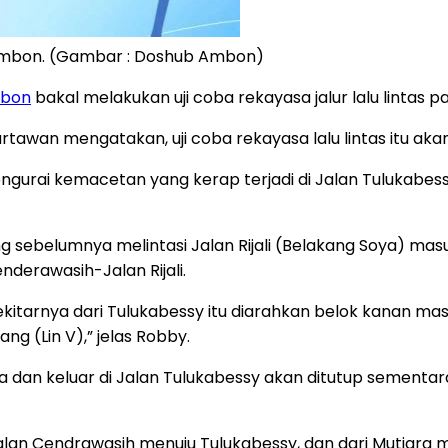
ta Ambon. (Gambar : Doshub Ambon)
mbon
bakal melakukan uji coba rekayasa jalur lalu lintas pa
wan mengatakan, uji coba rekayasa lalu lintas itu akan
 mengurai kemacetan yang kerap terjadi di Jalan Tulukabe
g sebelumnya melintasi Jalan Rijali (Belakang Soya) masu
enderawasih-Jalan Rijali.
Sekitarnya dari Tulukabessy itu diarahkan belok kanan masu
ng (Lin V),” jelas Robby.
siba dan keluar di Jalan Tulukabessy akan ditutup sementa
jalan Cendrawasih menuju Tulukabessy, dan dari Mutiara m