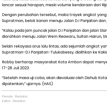
lancar sesuai harapan, meski volume kendaraan dari Ri
Dengan perubahan tersebut, maka trayek angkot yang s
Supratman, belok kanan menuju Jalan D.I Panjaitan dan 
“Kalau pada jam puncak jalan D.I Panjaitan dan jalan Sl
diarahkan menuju Jalan Wem Reawaru, Sultan Hairun, Sla
Selain rekayasa arus lalu lintas, ada sejumlah angkot
Supratman-D.I Panjaitan-Tulukabessy, dialihkan ke Kak
Robby berharap masyarakat Kota Ambon dapat menyesuai
17-28 Juli 2023.
“Setelah masa uji coba, akan dievaluasi oleh Dishub Kot
dipatenkan,” ujarnya. (HAS)
Penulis : Redaksi
Editor : Redaksi