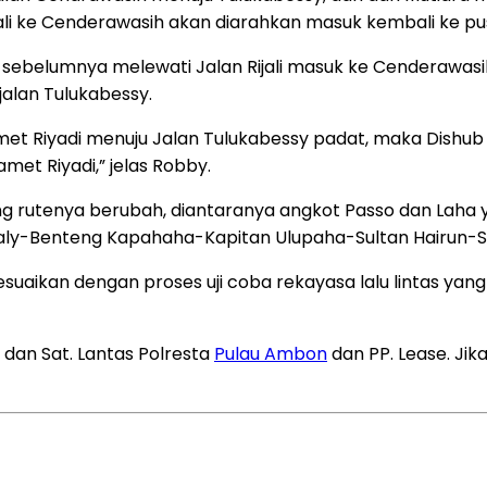
jali ke Cenderawasih akan diarahkan masuk kembali ke pu
ebelumnya melewati Jalan Rijali masuk ke Cenderawasih
jalan Tulukabessy.
amet Riyadi menuju Jalan Tulukabessy padat, maka Dishub 
met Riyadi,” jelas Robby.
 yang rutenya berubah, diantaranya angkot Passo dan Lah
ialy-Benteng Kapahaha-Kapitan Ulupaha-Sultan Hairun-Sl
kan dengan proses uji coba rekayasa lalu lintas yang a
a dan Sat. Lantas Polresta
Pulau Ambon
dan PP. Lease. Ji