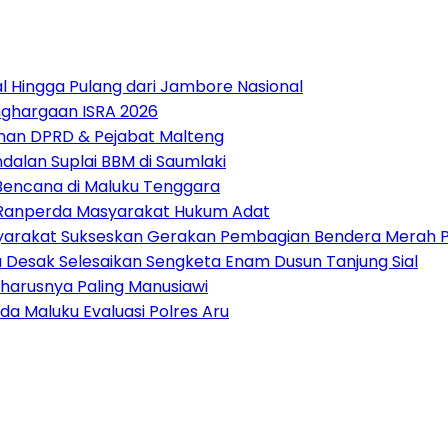
 Hingga Pulang dari Jambore Nasional
nghargaan ISRA 2026
pinan DPRD & Pejabat Malteng
alan Suplai BBM di Saumlaki
 Bencana di Maluku Tenggara
t Ranperda Masyarakat Hukum Adat
arakat Sukseskan Gerakan Pembagian Bendera Merah P
tu Desak Selesaikan Sengketa Enam Dusun Tanjung Sial
harusnya Paling Manusiawi
da Maluku Evaluasi Polres Aru