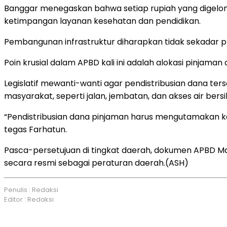
Banggar menegaskan bahwa setiap rupiah yang digelontor
ketimpangan layanan kesehatan dan pendidikan.
Pembangunan infrastruktur diharapkan tidak sekadar p
Poin krusial dalam APBD kali ini adalah alokasi pinjaman
Legislatif mewanti-wanti agar pendistribusian dana te
masyarakat, seperti jalan, jembatan, dan akses air bersi
“Pendistribusian dana pinjaman harus mengutamakan keb
tegas Farhatun.
Pasca-persetujuan di tingkat daerah, dokumen APBD Mal
secara resmi sebagai peraturan daerah.(ASH)
Penulis : Redaksi
Editor : Redaksi