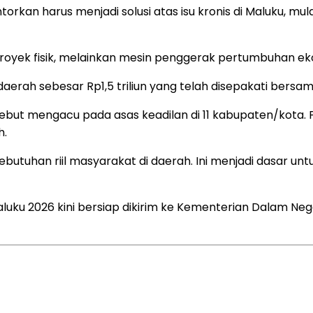
kan harus menjadi solusi atas isu kronis di Maluku, mul
royek fisik, melainkan mesin penggerak pertumbuhan ek
 daerah sebesar Rp1,5 triliun yang telah disepakati bersam
rsebut mengacu pada asas keadilan di 11 kabupaten/kota.
h.
utuhan riil masyarakat di daerah. Ini menjadi dasar un
uku 2026 kini bersiap dikirim ke Kementerian Dalam Nege