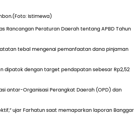
bon.(Foto: Istimewa)
tas Rancangan Peraturan Daerah tentang APBD Tahun
catatan tebal mengenai pemanfaatan dana pinjaman
an dipatok dengan target pendapatan sebesar Rp2,52
asi antar-Organisasi Perangkat Daerah (OPD) dan
ektif,” ujar Farhatun saat memaparkan laporan Banggar