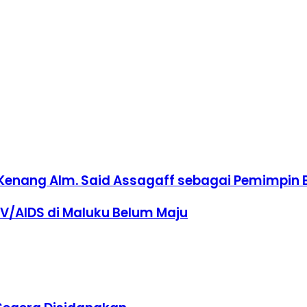
Kenang Alm. Said Assagaff sebagai Pemimpin B
V/AIDS di Maluku Belum Maju