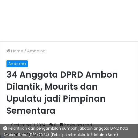
Home
/
Amboina
Amboina
34 Anggota DPRD Ambon
Dilantik, Mourits dan
Upulatu jadi Pimpinan
Sementara
September 11, 2024
0
2 minutes read
Pelantikan dan pengambilan sumpah jabatan anggota DPRD Kota
Ambon, Rabu (11/9/2024). (Foto : potretmaluku.id/Hatuina Sam)