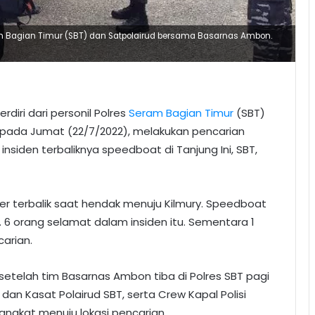
ram Bagian Timur (SBT) dan Satpolairud bersama Basarnas Ambon.
diri dari personil Polres
Seram Bagian Timur
(SBT)
pada Jumat (22/7/2022), melakukan pencarian
siden terbaliknya speedboat di Tanjung Ini, SBT,
 terbalik saat hendak menuju Kilmury. Speedboat
. 6 orang selamat dalam insiden itu. Sementara 1
arian.
 setelah tim Basarnas Ambon tiba di Polres SBT pagi
dan Kasat Polairud SBT, serta Crew Kapal Polisi
angkat menuju lokasi pencarian.