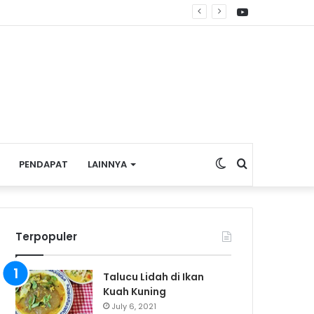
YouTube
Switch
Search
PENDAPAT
LAINNYA
skin
for
Terpopuler
Talucu Lidah di Ikan
Kuah Kuning
July 6, 2021