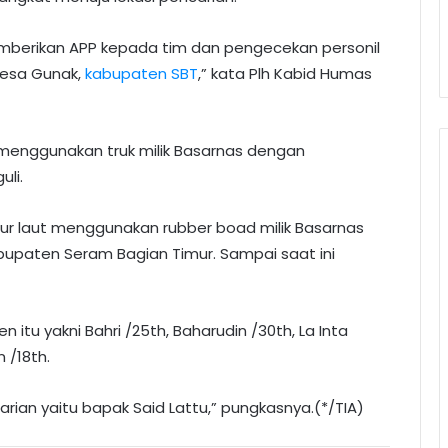
berikan APP kepada tim dan pengecekan personil
 desa Gunak,
kabupaten SBT
,” kata Plh Kabid Humas
 menggunakan truk milik Basarnas dengan
li.
alur laut menggunakan rubber boad milik Basarnas
kabupaten Seram Bagian Timur. Sampai saat ini
 itu yakni Bahri /25th, Baharudin /30th, La Inta
n /18th.
ian yaitu bapak Said Lattu,” pungkasnya.(*/TIA)