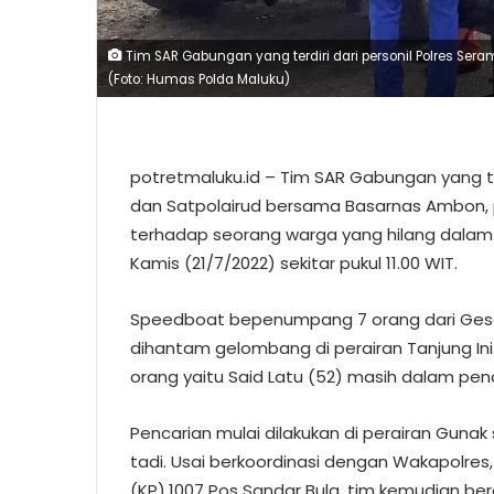
Tim SAR Gabungan yang terdiri dari personil Polres Se
(Foto: Humas Polda Maluku)
potretmaluku.id – Tim SAR Gabungan yang ter
dan Satpolairud bersama Basarnas Ambon, 
terhadap seorang warga yang hilang dalam in
Kamis (21/7/2022) sekitar pukul 11.00 WIT.
Speedboat bepenumpang 7 orang dari Geser
dihantam gelombang di perairan Tanjung Ini
orang yaitu Said Latu (52) masih dalam penc
Pencarian mulai dilakukan di perairan Gunak
tadi. Usai berkoordinasi dengan Wakapolres, 
(KP).1007 Pos Sandar Bula, tim kemudian ber