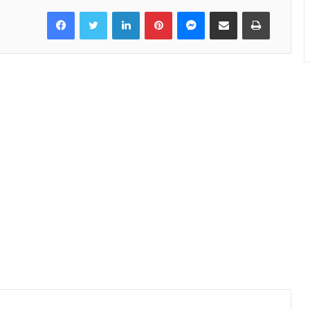
Facebook
Twitter
LinkedIn
Pinterest
Messenger
Share via Email
Print