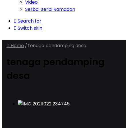
Video
Serba-serbi Ramadan
Search for
Switch skin
Home
/
tenaga pendamping desa
tenaga pendamping
desa