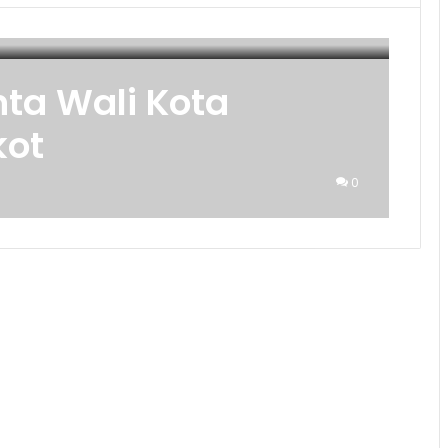
ta Wali Kota
kot
0