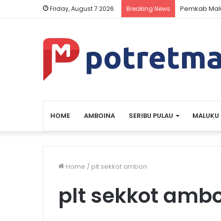
Pemkab Malu
Friday, August 7 2026
Breaking News
HOME
AMBOINA
SERIBU PULAU
MALUKU
Home
/
plt sekkot ambon
plt sekkot amb