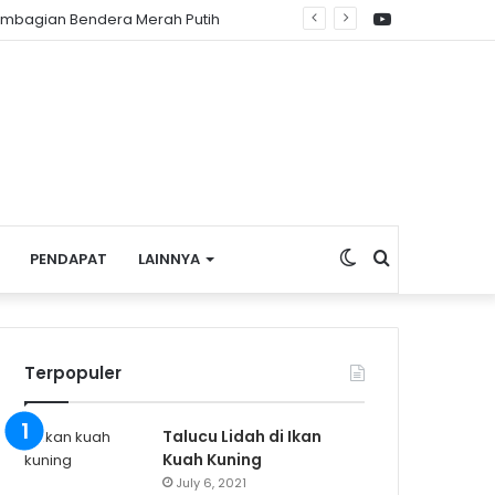
YouTube
mbagian Bendera Merah Putih
Switch
Search
PENDAPAT
LAINNYA
skin
for
Terpopuler
Talucu Lidah di Ikan
Kuah Kuning
July 6, 2021