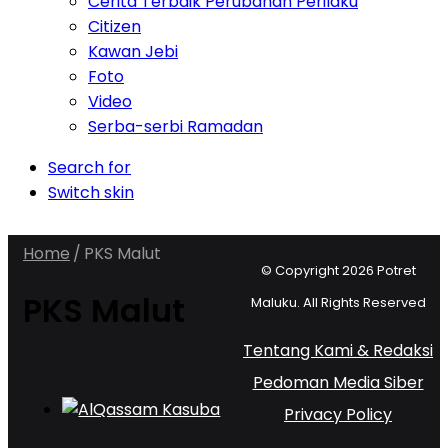
Cerita Terbaik Perubahan Perilaku
Citizen
Kawan Jebi
Foto
Video
Serba-serbi Ramadan
Search for
Switch skin
Home
/
PKS Malut
© Copyright 2026 Potret
PKS Malut
Maluku. All Rights Reserved
Tentang Kami & Redaksi
Pedoman Media Siber
Privacy Policy