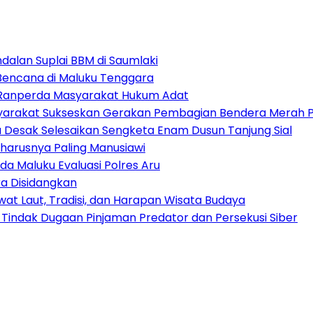
alan Suplai BBM di Saumlaki
 Bencana di Maluku Tenggara
t Ranperda Masyarakat Hukum Adat
arakat Sukseskan Gerakan Pembagian Bendera Merah P
tu Desak Selesaikan Sengketa Enam Dusun Tanjung Sial
harusnya Paling Manusiawi
da Maluku Evaluasi Polres Aru
a Disidangkan
at Laut, Tradisi, dan Harapan Wisata Budaya
 Tindak Dugaan Pinjaman Predator dan Persekusi Siber