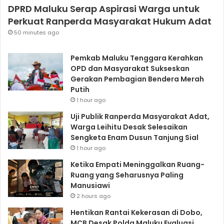
DPRD Maluku Serap Aspirasi Warga untuk
Perkuat Ranperda Masyarakat Hukum Adat
50 minutes ago
Pemkab Maluku Tenggara Kerahkan
OPD dan Masyarakat Sukseskan
Gerakan Pembagian Bendera Merah
Putih
1 hour ago
Uji Publik Ranperda Masyarakat Adat,
Warga Leihitu Desak Selesaikan
Sengketa Enam Dusun Tanjung Sial
1 hour ago
Ketika Empati Meninggalkan Ruang-
Ruang yang Seharusnya Paling
Manusiawi
2 hours ago
Hentikan Rantai Kekerasan di Dobo,
MCB Desak Polda Maluku Evaluasi