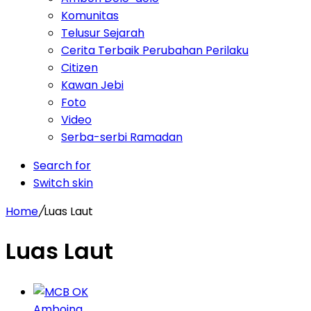
Komunitas
Telusur Sejarah
Cerita Terbaik Perubahan Perilaku
Citizen
Kawan Jebi
Foto
Video
Serba-serbi Ramadan
Search for
Switch skin
Home
/
Luas Laut
Luas Laut
Amboina