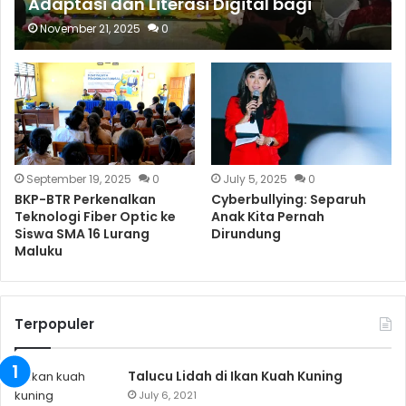
Adaptasi dan Literasi Digital bagi
Lulusan STIA Langgur
November 21, 2025
0
September 19, 2025
0
July 5, 2025
0
BKP-BTR Perkenalkan
Cyberbullying: Separuh
Teknologi Fiber Optic ke
Anak Kita Pernah
Siswa SMA 16 Lurang
Dirundung
Maluku
Terpopuler
Talucu Lidah di Ikan Kuah Kuning
July 6, 2021