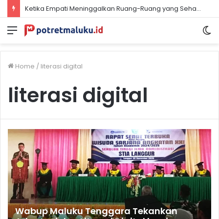
Ketika Empati Meninggalkan Ruang-Ruang yang Seharusnya Paling Manusiawi
Menu
S
sk
Home
/
literasi digital
literasi digital
Wabup Maluku Tenggara Tekankan