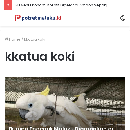
51 Event Ekonomi Kreatif Digelar di Ambon Sepanjang 2026, Libatkan Komunitas dan UMKM
Menu
S
sk
Home
/
kkatua koki
kkatua koki
Burung Endemik Maluku Diamankan di