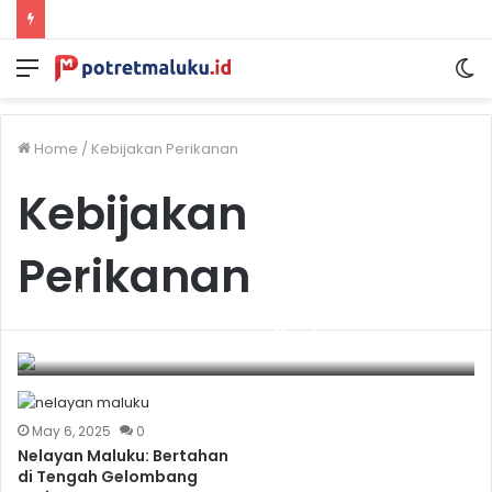
Menu
S
sk
Home
/
Kebijakan Perikanan
Kebijakan
Perikanan
Menimbang Ulang Laut Maluku: Aspirasi
dari Timur untuk Penangkapan Ikan
Terukur
July 3, 2025
0
May 6, 2025
0
Nelayan Maluku: Bertahan
di Tengah Gelombang