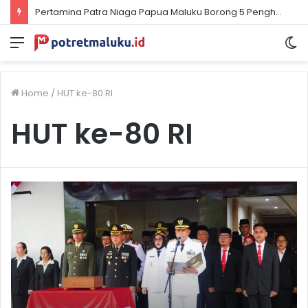
Pertamina Patra Niaga Papua Maluku Borong 5 Penghargaan ISRA 2026
Menu
S
sk
Home
/
HUT ke-80 RI
HUT ke-80 RI