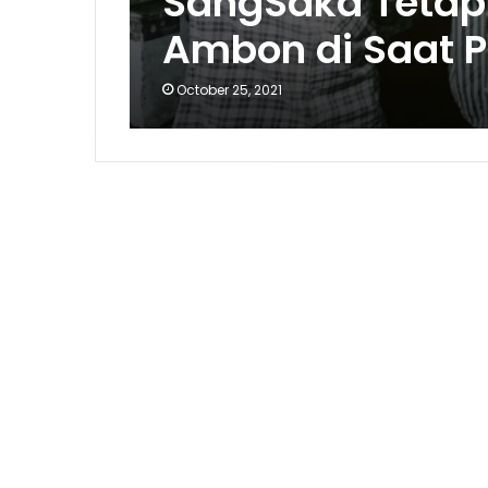
SangSaka Tetap 
Ambon di Saat 
October 25, 2021