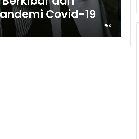
Berkibar dari
Pandemi Covid-19
0