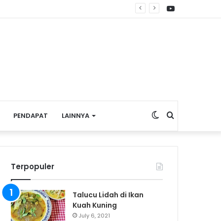
YouTube
Switch
Search
PENDAPAT
LAINNYA
skin
for
Terpopuler
Talucu Lidah di Ikan
Kuah Kuning
July 6, 2021