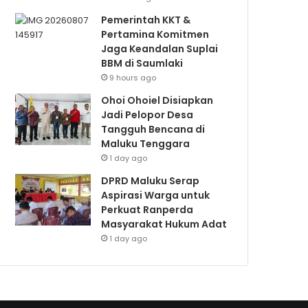
Pemerintah KKT &
Pertamina Komitmen
Jaga Keandalan Suplai
BBM di Saumlaki
9 hours ago
Ohoi Ohoiel Disiapkan
Jadi Pelopor Desa
Tangguh Bencana di
Maluku Tenggara
1 day ago
DPRD Maluku Serap
Aspirasi Warga untuk
Perkuat Ranperda
Masyarakat Hukum Adat
1 day ago