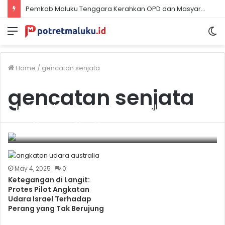
Pemkab Maluku Tenggara Kerahkan OPD dan Masyarakat Sukseskan Gerakan Pembagian Bendera Merah Putih
Menu
S
sk
Home
/
gencatan senjata
gencatan senjata
Indonesia Tegaskan Jalur Diplomasi di
Tengah Ketegangan Iran–Israel
June 17, 2025
0
May 4, 2025
0
Ketegangan di Langit:
Protes Pilot Angkatan
Udara Israel Terhadap
Perang yang Tak Berujung