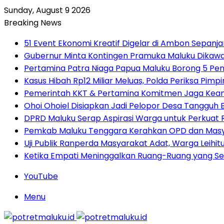
Sunday, August 9 2026
Breaking News
51 Event Ekonomi Kreatif Digelar di Ambon Sepanj
Gubernur Minta Kontingen Pramuka Maluku Dikawal
Pertamina Patra Niaga Papua Maluku Borong 5 Pe
Kasus Hibah Rp12 Miliar Meluas, Polda Periksa Pim
Pemerintah KKT & Pertamina Komitmen Jaga Keand
Ohoi Ohoiel Disiapkan Jadi Pelopor Desa Tangguh
DPRD Maluku Serap Aspirasi Warga untuk Perkua
Pemkab Maluku Tenggara Kerahkan OPD dan Masy
Uji Publik Ranperda Masyarakat Adat, Warga Leihi
Ketika Empati Meninggalkan Ruang-Ruang yang Se
YouTube
Menu