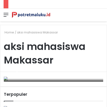
Menu
S
sk
Home
/
aksi mahasiswa Makassar
aksi mahasiswa
Makassar
Live Report Liputan Reformasi 1998 Lewat
Telepon Umum
May 23, 2025
0
Terpopuler