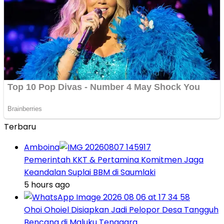
Terbaru
Amboina
Pemerintah KKT & Pertamina Komitmen Jaga
Keandalan Suplai BBM di Saumlaki
5 hours ago
Ohoi Ohoiel Disiapkan Jadi Pelopor Desa Tangguh
Bencana di Maluku Tenggara