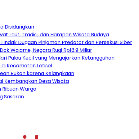
a Disidangkan
at Laut, Tradisi, dan Harapan Wisata Budaya
 Tindak Dugaan Pinjaman Predator dan Persekusi Siber
ok Waiame, Negara Rugi Rp18,9 Miliar
dari Pulau Kecil yang Mengajarkan Ketangguhan
di Kecamatan Letisel
trean Bukan karena Kelangkaan
ital Kembangkan Desa Wisata
an Ribuan Warga
ng Sasaran