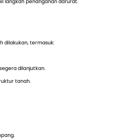
il langkah penanganan darurat.
 dilakukan, termasuk:
segera dilanjutkan.
uktur tanah.
mpang.