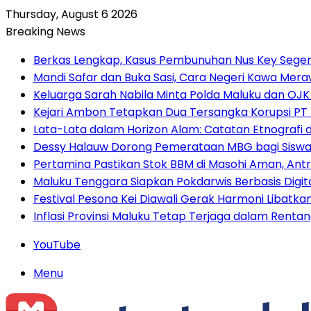
Thursday, August 6 2026
Breaking News
Berkas Lengkap, Kasus Pembunuhan Nus Key Seger
Mandi Safar dan Buka Sasi, Cara Negeri Kawa Meraw
Keluarga Sarah Nabila Minta Polda Maluku dan OJK
Kejari Ambon Tetapkan Dua Tersangka Korupsi PT D
Lata-Lata dalam Horizon Alam: Catatan Etnografi 
Dessy Halauw Dorong Pemerataan MBG bagi Siswa 
Pertamina Pastikan Stok BBM di Masohi Aman, An
Maluku Tenggara Siapkan Pokdarwis Berbasis Dig
Festival Pesona Kei Diawali Gerak Harmoni Libatk
Inflasi Provinsi Maluku Tetap Terjaga dalam Renta
YouTube
Menu