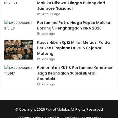
Maluku Dikawal Hingga Pulang dari
Jambore Nasional
24 hours ago
Pertamina Patra Niaga Papua Maluku
Borong 5 Penghargaan ISRA 2026
1 day ago
Kasus Hibah Rp12 Miliar Meluas, Polda
Periksa Pimpinan DPRD & Pejabat
Malteng
1 day ago
Pemerintah KKT & Pertamina Komitmen
Jaga Keandalan Suplai BBM di
Saumlaki
1 day ago
© Copyright 2026 Potret Maluku. All Rights Reserved
Tentang Kami & Redaksi
Pedoman Media Siber