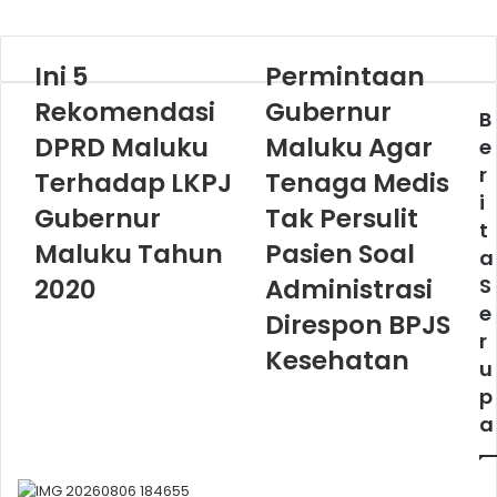
Ini 5
Permintaan
Rekomendasi
Gubernur
B
DPRD Maluku
Maluku Agar
e
r
Terhadap LKPJ
Tenaga Medis
i
Gubernur
Tak Persulit
t
Maluku Tahun
Pasien Soal
a
2020
Administrasi
S
e
Direspon BPJS
r
Kesehatan
u
p
a