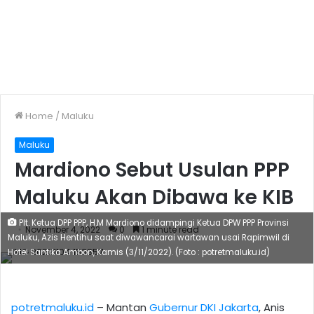
Home
/
Maluku
Maluku
Mardiono Sebut Usulan PPP
Maluku Akan Dibawa ke KIB
Plt. Ketua DPP PPP, H.M Mardiono didampingi Ketua DPW PPP Provinsi
November 4, 2022
0
1 minute read
Maluku, Azis Hentihu saat diwawancarai wartawan usai Rapimwil di
Hotel Santika Ambon, Kamis (3/11/2022). (Foto : potretmaluku.id)
potretmaluku.id
– Mantan
Gubernur DKI Jakarta
, Anis