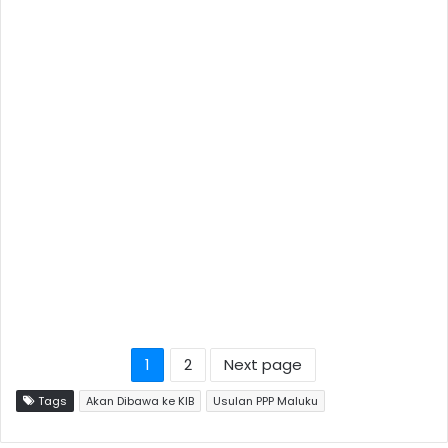
1
2
Next page
Tags
Akan Dibawa ke KIB
Usulan PPP Maluku