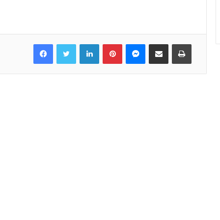
Facebook
Twitter
LinkedIn
Pinterest
Messenger
Share via Email
Print