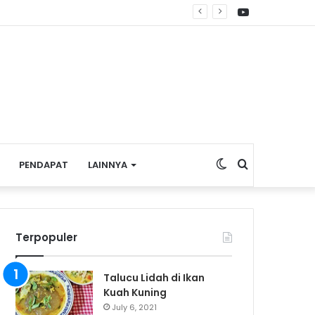
YouTube
Switch
Search
PENDAPAT
LAINNYA
skin
for
Terpopuler
Talucu Lidah di Ikan
Kuah Kuning
July 6, 2021