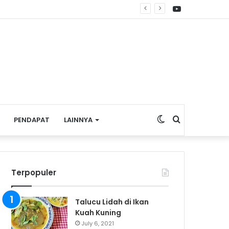
YouTube
apan Wisata Budaya
Switch
Search
PENDAPAT
LAINNYA
skin
for
Terpopuler
Talucu Lidah di Ikan
Kuah Kuning
July 6, 2021