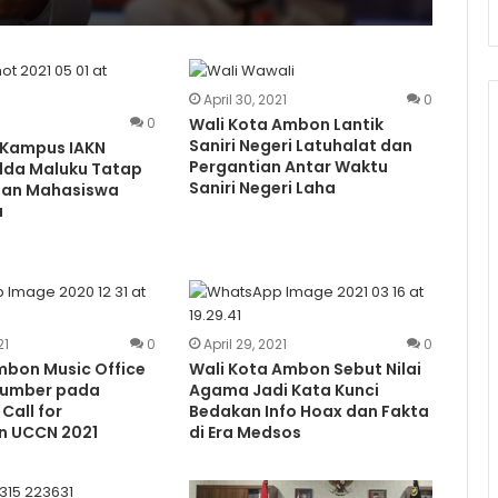
April 30, 2021
0
0
Wali Kota Ambon Lantik
Saniri Negeri Latuhalat dan
Kampus IAKN
Pergantian Antar Waktu
lda Maluku Tatap
Saniri Negeri Laha
gan Mahasiswa
a
21
0
April 29, 2021
0
mbon Music Office
Wali Kota Ambon Sebut Nilai
sumber pada
Agama Jadi Kata Kunci
 Call for
Bedakan Info Hoax dan Fakta
on UCCN 2021
di Era Medsos