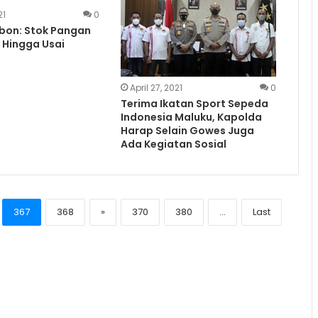
21
0
bon: Stok Pangan
 Hingga Usai
April 27, 2021
0
Terima Ikatan Sport Sepeda
Indonesia Maluku, Kapolda
Harap Selain Gowes Juga
Ada Kegiatan Sosial
367
368
»
370
380
...
Last