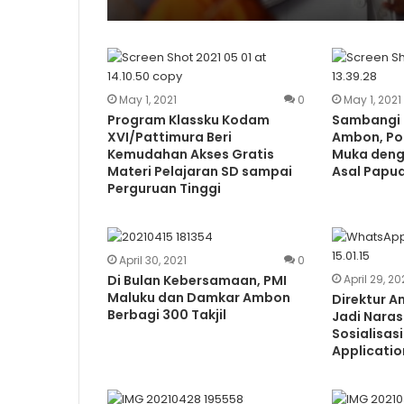
May 1, 2021
0
May 1, 2021
Program Klassku Kodam
Sambangi 
XVI/Pattimura Beri
Ambon, Po
Kemudahan Akses Gratis
Muka den
Materi Pelajaran SD sampai
Asal Papu
Perguruan Tinggi
April 30, 2021
0
Di Bulan Kebersamaan, PMI
April 29, 20
Maluku dan Damkar Ambon
Direktur A
Berbagi 300 Takjil
Jadi Nara
Sosialisasi
Applicati