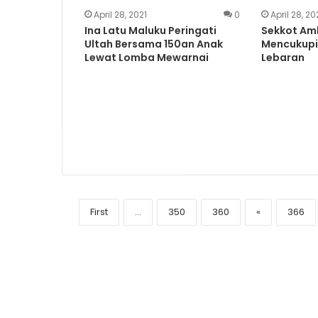
April 28, 2021
0
April 28, 20
Ina Latu Maluku Peringati
Sekkot Am
Ultah Bersama 150an Anak
Mencukupi
Lewat Lomba Mewarnai
Lebaran
First
...
350
360
«
366