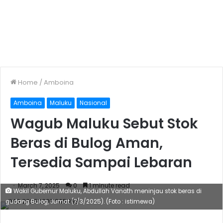
Home
/
Amboina
Amboina
Maluku
Nasional
Wagub Maluku Sebut Stok
Beras di Bulog Aman,
Tersedia Sampai Lebaran
March 7, 2025
0
1 minute read
Wakil Gubernur Maluku, Abdullah Vanath meninjau stok beras di
gudang Bulog, Jumat (7/3/2025). (Foto : istimewa)