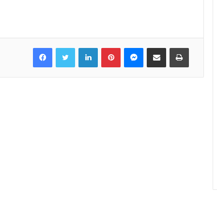
Facebook
Twitter
LinkedIn
Pinterest
Messenger
Share via Email
Print