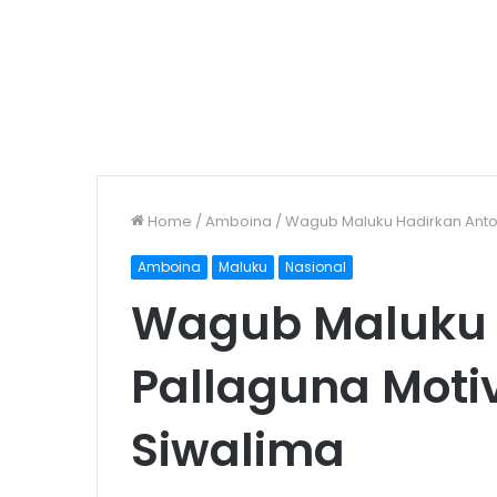
Home
/
Amboina
/
Wagub Maluku Hadirkan Anton
Amboina
Maluku
Nasional
Wagub Maluku 
Pallaguna Moti
Siwalima