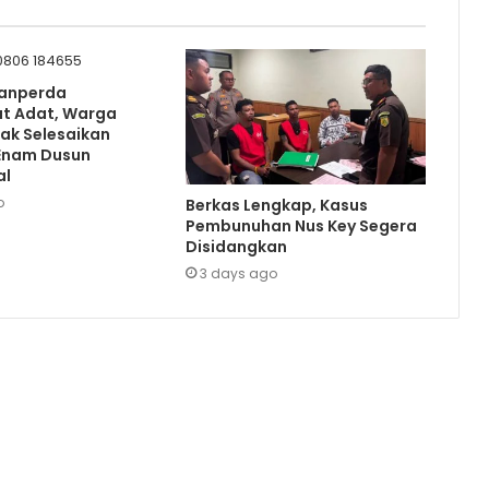
 Ranperda
t Adat, Warga
sak Selesaikan
Enam Dusun
al
o
Berkas Lengkap, Kasus
Pembunuhan Nus Key Segera
Disidangkan
3 days ago