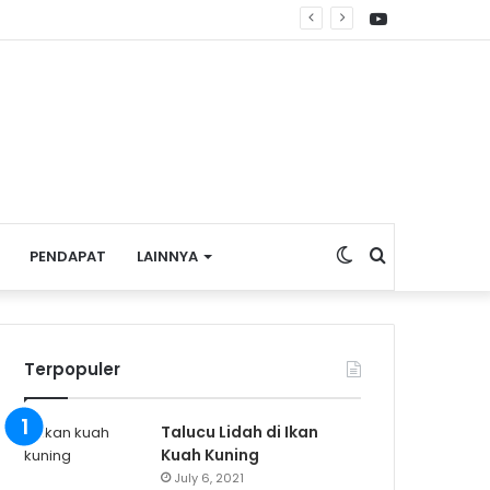
YouTube
re Nasional
Switch
Search
PENDAPAT
LAINNYA
skin
for
Terpopuler
Talucu Lidah di Ikan
Kuah Kuning
July 6, 2021