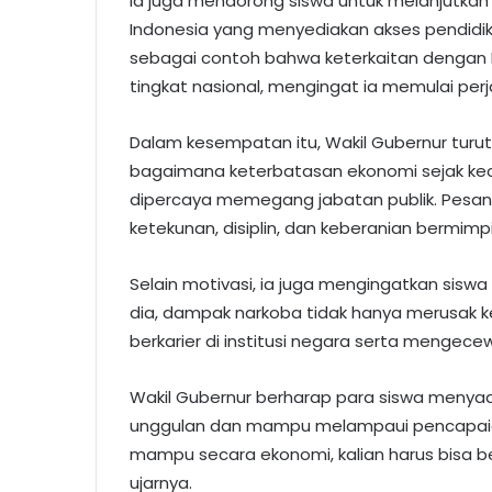
Ia juga mendorong siswa untuk melanjutkan 
Indonesia yang menyediakan akses pendidik
sebagai contoh bahwa keterkaitan dengan Ma
tingkat nasional, mengingat ia memulai perjal
Dalam kesempatan itu, Wakil Gubernur turu
bagaimana keterbatasan ekonomi sejak keci
dipercaya memegang jabatan publik. Pesa
ketekunan, disiplin, dan keberanian bermimpi
Selain motivasi, ia juga mengingatkan sisw
dia, dampak narkoba tidak hanya merusak k
berkarier di institusi negara serta mengece
Wakil Gubernur berharap para siswa menyada
unggulan dan mampu melampaui pencapaian 
mampu secara ekonomi, kalian harus bisa ber
ujarnya.