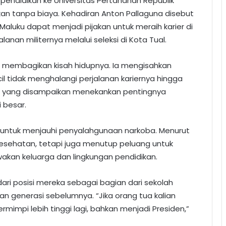
pendidikan ke Universitas Pertahanan Republik
an tanpa biaya. Kehadiran Anton Pallaguna disebut
luku dapat menjadi pijakan untuk meraih karier di
anan militernya melalui seleksi di Kota Tual.
t membagikan kisah hidupnya. Ia mengisahkan
l tidak menghalangi perjalanan kariernya hingga
n yang disampaikan menekankan pentingnya
 besar.
a untuk menjauhi penyalahgunaan narkoba. Menurut
esehatan, tetapi juga menutup peluang untuk
wakan keluarga dan lingkungan pendidikan.
ri posisi mereka sebagai bagian dari sekolah
generasi sebelumnya. “Jika orang tua kalian
mimpi lebih tinggi lagi, bahkan menjadi Presiden,”