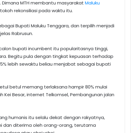
a ini. Dimana MTH membantu masyarakat
Maluku
okoh rekonsiliasi pada waktu itu.
ebagai Bupati Maluku Tenggara, dan terpilih menjadi
jelas Rabrusun.
calon bupati incumbent itu popularitasnya tinggi,
ara. Begitu pula dengan tingkat kepuasan terhadap
75% lebih sewaktu beliau menjabat sebagai bupati
 betul betul memang terlaksana hampir 80% mulai
layah Kei Besar, internet Telkomsel, Pembangunan jalan
yang humanis itu selalu dekat dengan rakyatnya,
i dan diterima oleh orang-orang, terutama
sa-desa atau ohoi-ohoi.