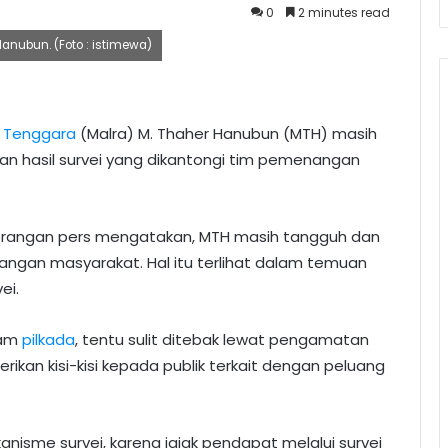
0
2 minutes read
anubun. (Foto : istimewa)
 Tenggara
(Malra) M. Thaher Hanubun (MTH) masih
kan hasil survei yang dikantongi tim pemenangan
terangan pers mengatakan, MTH masih tangguh dan
ngan masyarakat. Hal itu terlihat dalam temuan
ei.
lam
pilkada
, tentu sulit ditebak lewat pengamatan
rikan kisi-kisi kepada publik terkait dengan peluang
kanisme survei, karena jajak pendapat melalui survei