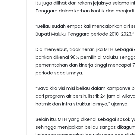
Itu juga dilihat dari rekam jejaknya selam
Tenggara dalam korban konflik dan menjadi t
“Beliau sudah empat kali mencalonkan diri s
Bupati Maluku Tenggara periode 2018-2023,” 
Dia menyebut, tidak heran jika MTH sebagai 
bahkan dikenal 90% pemilih di Maluku Tengg
pemerintahan dan kinerja tinggi mencapai 
periode sebelumnya.
“Saya kira visi misi beliau dalam kampanye
dari program air bersih, listrik 24 jam di wi
hotmix dan infra struktur lainnya,” ujarnya.
Selain itu, MTH yang dikenal sebagai sosok 
sehingga menjadikan beliau sangat dikagum
kalangan masyarakat bawah yang ada di de