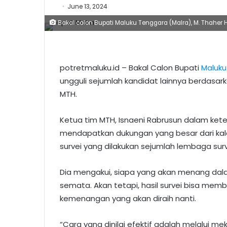
June 13, 2024
Bakal calon Bupati Maluku Tenggara (Malra), M. Thaher H
potretmaluku.id – Bakal Calon Bupati
Maluku
ungguli sejumlah kandidat lainnya berdasar
MTH.
Ketua tim MTH, Isnaeni Rabrusun dalam ke
mendapatkan dukungan yang besar dari kala
survei yang dilakukan sejumlah lembaga surv
Dia mengakui, siapa yang akan menang da
semata. Akan tetapi, hasil survei bisa membe
kemenangan yang akan diraih nanti.
“Cara yang dinilai efektif adalah melalui me