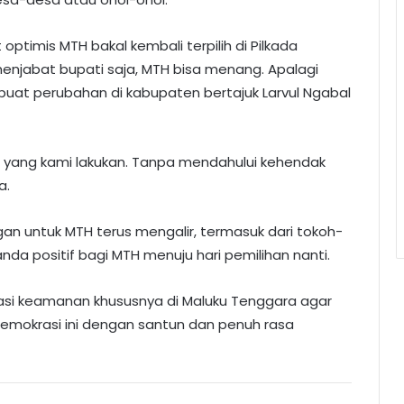
ptimis MTH bakal kembali terpilih di Pilkada
njabat bupati saja, MTH bisa menang. Apalagi
uat perubahan di kabupaten bertajuk Larvul Ngabal
i yang kami lakukan. Tanpa mendahului kehendak
a.
an untuk MTH terus mengalir, termasuk dari tokoh-
nda positif bagi MTH menuju hari pemilihan nanti.
si keamanan khususnya di Maluku Tenggara agar
 demokrasi ini dengan santun dan penuh rasa