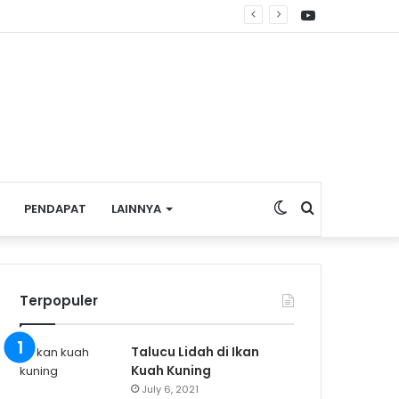
YouTube
s dan UMKM
Switch
Search
PENDAPAT
LAINNYA
skin
for
Terpopuler
Talucu Lidah di Ikan
Kuah Kuning
July 6, 2021