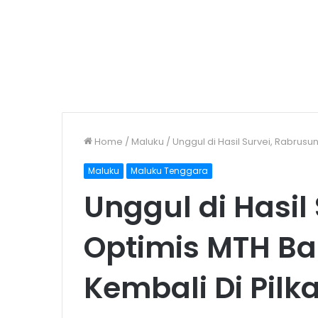
Home
/
Maluku
/
Unggul di Hasil Survei, Rabrusu
Maluku
Maluku Tenggara
Unggul di Hasil
Optimis MTH Bak
Kembali Di Pilk