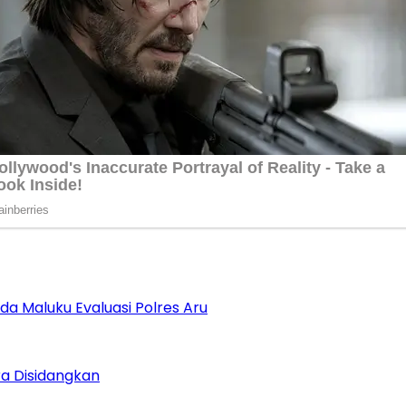
da Maluku Evaluasi Polres Aru
a Disidangkan