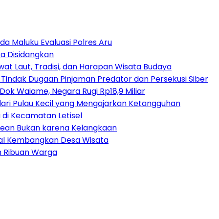
da Maluku Evaluasi Polres Aru
a Disidangkan
at Laut, Tradisi, dan Harapan Wisata Budaya
 Tindak Dugaan Pinjaman Predator dan Persekusi Siber
ok Waiame, Negara Rugi Rp18,9 Miliar
dari Pulau Kecil yang Mengajarkan Ketangguhan
di Kecamatan Letisel
trean Bukan karena Kelangkaan
ital Kembangkan Desa Wisata
an Ribuan Warga