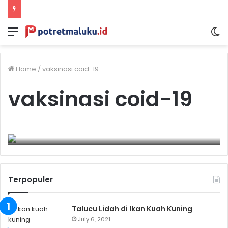
Menu
S
sk
Home
/
vaksinasi coid-19
vaksinasi coid-19
Memastikan Akses Kesehatan Untuk
Semua, Kemenkes Siap Terjunkan
Nusantara Sehat Team Base
August 29, 2021
0
Terpopuler
Talucu Lidah di Ikan Kuah Kuning
July 6, 2021