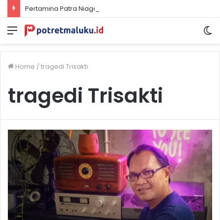
Pertamina Patra Niaga Papua Maluku Borong 5 Penghargaan ISRA 2026
Menu
S
sk
Home
/
tragedi Trisakti
tragedi Trisakti