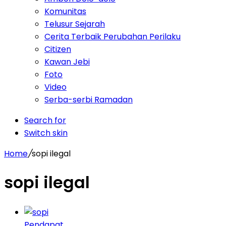
Komunitas
Telusur Sejarah
Cerita Terbaik Perubahan Perilaku
Citizen
Kawan Jebi
Foto
Video
Serba-serbi Ramadan
Search for
Switch skin
Home
/
sopi ilegal
sopi ilegal
Pendapat