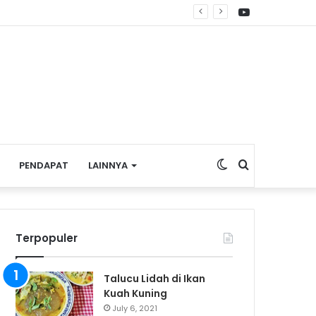
YouTube
Switch
Search
PENDAPAT
LAINNYA
skin
for
Terpopuler
Talucu Lidah di Ikan
Kuah Kuning
July 6, 2021