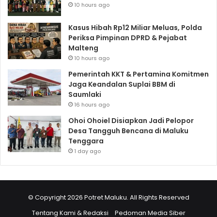
10 hours ago
Kasus Hibah Rp12 Miliar Meluas, Polda
Periksa Pimpinan DPRD & Pejabat
Malteng
10 hours ago
Pemerintah KKT & Pertamina Komitmen
Jaga Keandalan Suplai BBM di
Saumlaki
16 hours ago
Ohoi Ohoiel Disiapkan Jadi Pelopor
Desa Tangguh Bencana di Maluku
Tenggara
1 day ago
© Copyright 2026 Potret Maluku. All Rights Reserved
Tentang Kami & Redaksi
Pedoman Media Siber