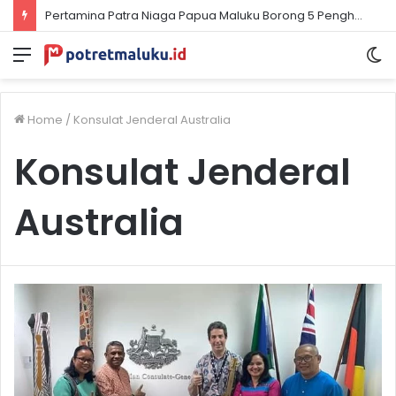
Pertamina Patra Niaga Papua Maluku Borong 5 Penghargaan ISRA 2026
Menu
S
sk
Home
/
Konsulat Jenderal Australia
Konsulat Jenderal
Australia