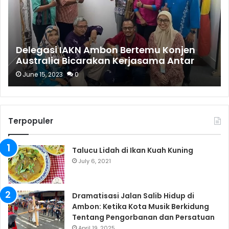
Delegasi IAKN Ambon Bertemu Konjen
Australia Bicarakan Kerjasama Antar
Perguruan Tinggi
June 15, 2023
0
Terpopuler
Talucu Lidah di Ikan Kuah Kuning
July 6, 2021
Dramatisasi Jalan Salib Hidup di
Ambon: Ketika Kota Musik Berkidung
Tentang Pengorbanan dan Persatuan
April 19, 2025